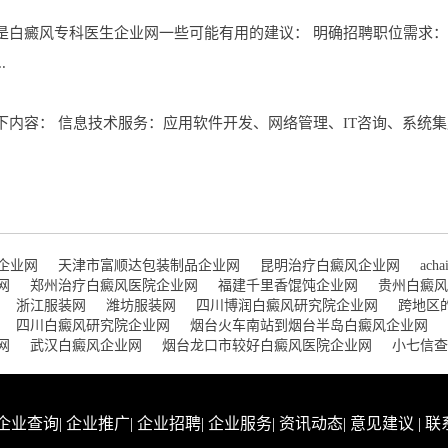
是白癜风专科医生企业网一些可能有用的建议： 明确招聘职位需求
.
内容： 信息技术服务：应用软件开发、网络管理、IT咨询、系统集
企业网
天津市富顺达包装制品企业网
昆明治疗白癜风企业网
ach
网
郑州治疗白癜风医院企业网
福建千里香馄饨企业网
贵州白癜风
浙江服装网
潍坊服装网
四川博润白癜风研究院企业网
跨地区
四川白癜风研究院企业网
烟台火车南站到烟台半岛白癜风企业网
网
武汉白癜风企业网
烟台龙口市较好白癜风医院企业网
小七信查
企业查询
|
企业推广
|
企业招聘
|
企业服务
|
资讯动态
|
意见建议
|
联